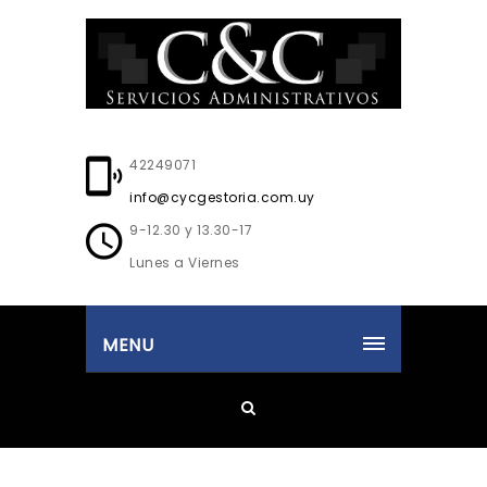
42249071
info@cycgestoria.com.uy
9-12.30 y 13.30-17
Lunes a Viernes
MENU