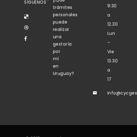
¿Qué
SÍGUENOS
9:30
trámites
personales
a
puede
12.30
realizar
Lun
una
–
gestoría
por
Vie
mí
13.30
en
a
Uruguay?
17
info@cycges