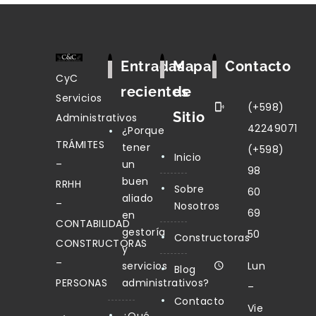
Entradas
Mapa
Contacto
CyC
recientes
de
Servicios
(+598)
Sitio
Administrativos
42249071
¿Porque
TRÁMITES
tener
(+598)
Inicio
–
un
98
buen
RRHH
Sobre
60
aliado
–
Nosotros
69
en
CONTABILIDAD
gestoría
50
Constructoras
CONSTRUCTORAS
y
–
servicios
Lun
Blog
PERSONAS
administrativos?
–
Contacto
Vie