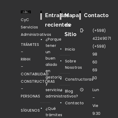
Entradas
Mapa
Contacto
CyC
recientes
de
Servicios
(+598)
Sitio
Administrativos
42249071
¿Porque
TRÁMITES
tener
(+598)
Inicio
–
un
98
buen
RRHH
Sobre
60
aliado
–
Nosotros
69
en
CONTABILIDAD
gestoría
50
Constructoras
CONSTRUCTORAS
y
–
servicios
Lun
Blog
PERSONAS
administrativos?
–
Contacto
Vie
¿Qué
SÍGUENOS
9:30
trámites