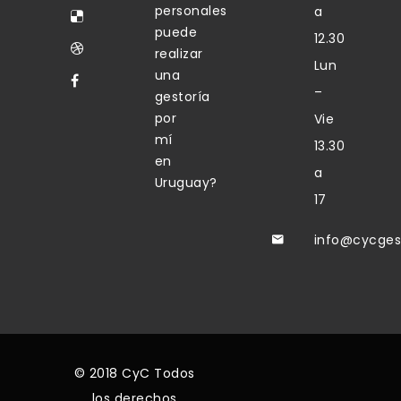
personales
a
puede
12.30
realizar
Lun
una
–
gestoría
por
Vie
mí
13.30
en
a
Uruguay?
17
info@cycges
© 2018 CyC Todos
los derechos