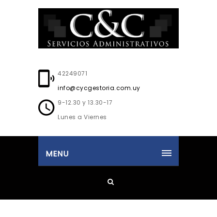
42249071
info@cycgestoria.com.uy
9-12.30 y 13.30-17
Lunes a Viernes
MENU