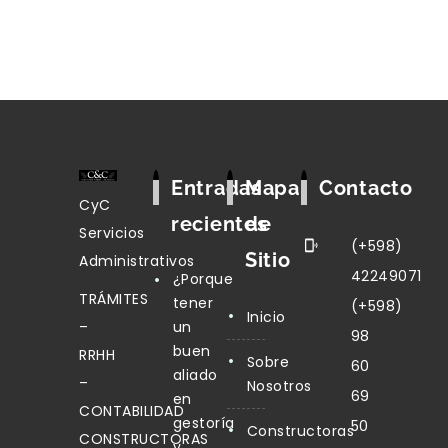
Entradas
Mapa
Contacto
CyC
recientes
de
Servicios
(+598)
Sitio
Administrativos
42249071
¿Porque
TRÁMITES
tener
(+598)
Inicio
–
un
98
buen
RRHH
Sobre
60
aliado
–
Nosotros
69
en
CONTABILIDAD
gestoría
50
Constructoras
CONSTRUCTORAS
y