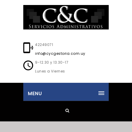
42249071
info@cycgestoria.com.uy
9-12.30 y 13.30-17
Lunes a Viernes
MENU