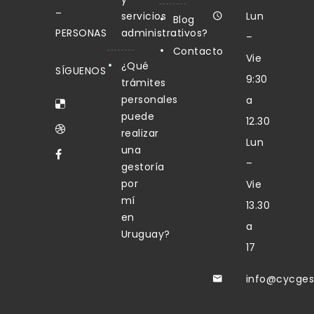
–
servicios
Lun
Blog
PERSONAS
administrativos?
–
Contacto
Vie
¿Qué
SÍGUENOS
9:30
trámites
personales
a
puede
12.30
realizar
Lun
una
–
gestoría
por
Vie
mí
13.30
en
a
Uruguay?
17
info@cycges