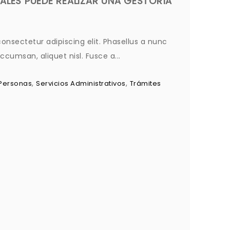
ALES PUEDE REALIZAR UNA GESTORÍA
onsectetur adipiscing elit. Phasellus a nunc
cumsan, aliquet nisl. Fusce a...
,
,
Personas
Servicios Administrativos
Trámites