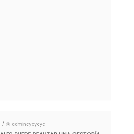
0
/
admincycycyc