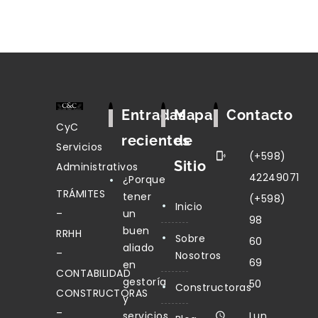
Entradas
Mapa
Contacto
CyC
recientes
de
Servicios
(+598)
Sitio
Administrativos
42249071
¿Porque
TRÁMITES
tener
(+598)
Inicio
–
un
98
buen
RRHH
Sobre
60
aliado
–
Nosotros
69
en
CONTABILIDAD
gestoría
50
Constructoras
CONSTRUCTORAS
y
–
servicios
Lun