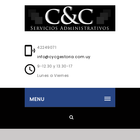
42249071
info@cycgestoria.com.uy
9-12.30 y 13.30-17
Lunes a Viernes
MENU