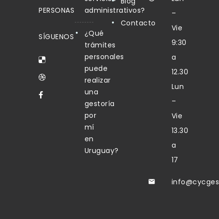
Blog
PERSONAS
administrativos?
–
Contacto
Vie
¿Qué
SÍGUENOS
9:30
trámites
personales
a
puede
12.30
realizar
Lun
una
–
gestoría
por
Vie
mí
13.30
en
a
Uruguay?
17
info@cycges