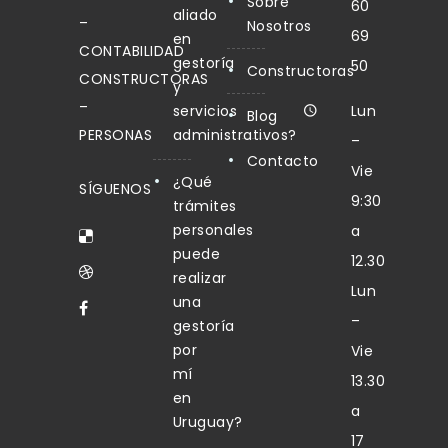
Sobre
60
aliado
–
Nosotros
69
en
CONTABILIDAD
gestoría
50
Constructoras
CONSTRUCTORAS
y
–
servicios
Lun
Blog
PERSONAS
administrativos?
–
Contacto
Vie
¿Qué
SÍGUENOS
9:30
trámites
personales
a
puede
12.30
realizar
Lun
una
–
gestoría
por
Vie
mí
13.30
en
a
Uruguay?
17