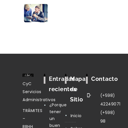
Entradas
Mapa
Contacto
CyC
recientes
de
Servicios
(+598)
Sitio
Administrativos
42249071
¿Porque
TRÁMITES
tener
(+598)
Inicio
–
un
98
buen
RRHH