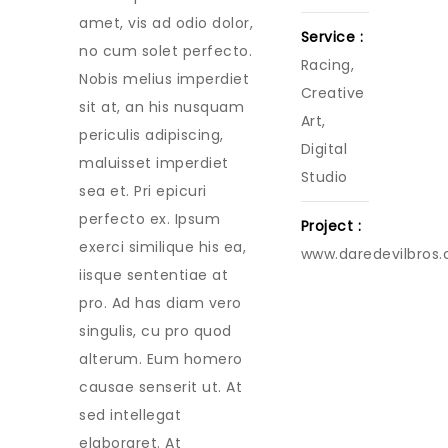
amet, vis ad odio dolor,
Service :
no cum solet perfecto.
Racing,
Nobis melius imperdiet
Creative
sit at, an his nusquam
Art,
periculis adipiscing,
Digital
maluisset imperdiet
Studio
sea et. Pri epicuri
perfecto ex. Ipsum
Project :
exerci similique his ea,
www.daredevilbros
iisque sententiae at
pro. Ad has diam vero
singulis, cu pro quod
alterum. Eum homero
causae senserit ut. At
sed intellegat
elaboraret. At