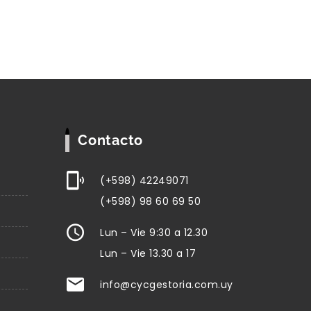
Contacto
(+598) 42249071
(+598) 98 60 69 50
Lun – Vie 9:30 a 12.30
Lun – Vie 13.30 a 17
cloud computing
at semper tellus
info@cycgestoria.com.uy