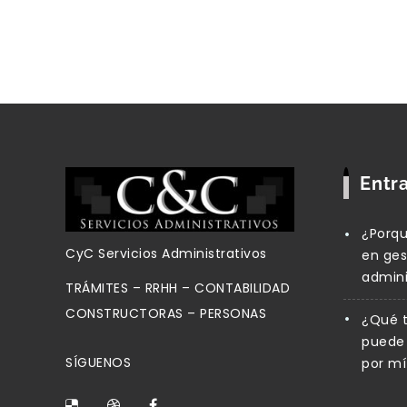
Entr
¿Porqu
CyC Servicios Administrativos
en ges
admini
TRÁMITES – RRHH – CONTABILIDAD
CONSTRUCTORAS – PERSONAS
Vestibulum pell
¿Qué t
puede 
SÍGUENOS
por mí