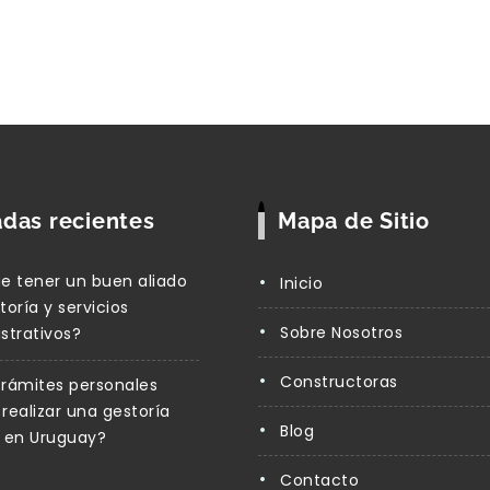
adas recientes
Mapa de Sitio
e tener un buen aliado
Inicio
toría y servicios
Sobre Nosotros
strativos?
cloud computing
entesque
Constructoras
rámites personales
realizar una gestoría
Blog
 en Uruguay?
metus
Fusce 
Contacto