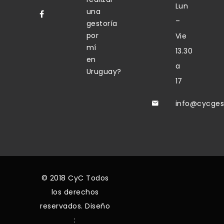
Lun
una
–
gestoría
por
Vie
mí
13.30
en
a
Uruguay?
17
info@cycges
© 2018 CyC Todos
los derechos
reservados.
Diseño
: