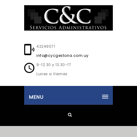
42249071
info@cycgestoria.com.uy
9-12.30 y 13.30-17
Lunes a Viernes
MENU