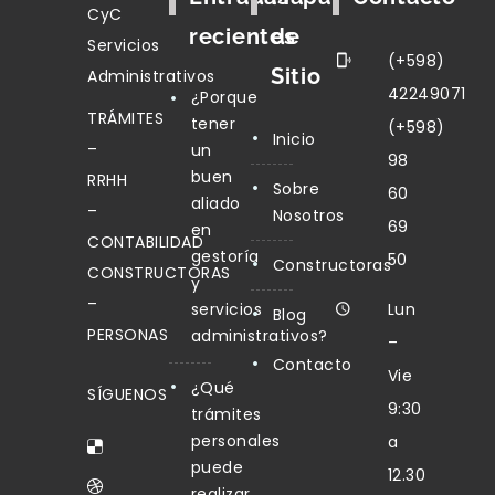
CyC
recientes
de
Servicios
(+598)
Sitio
Administrativos
42249071
¿Porque
TRÁMITES
tener
(+598)
Inicio
–
un
98
buen
RRHH
Sobre
60
aliado
–
Nosotros
69
en
CONTABILIDAD
gestoría
50
Constructoras
CONSTRUCTORAS
y
–
servicios
Lun
Blog
PERSONAS
administrativos?
–
Contacto
Vie
¿Qué
SÍGUENOS
9:30
trámites
personales
a
puede
12.30
realizar