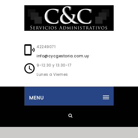
42249071
info@cycgestoria.com.uy
9-12.30 y 13.30-17
Lunes a Viernes
MENU