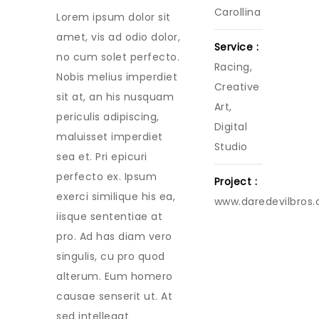
Carollina
Lorem ipsum dolor sit
amet, vis ad odio dolor,
Service :
no cum solet perfecto.
Racing,
Nobis melius imperdiet
Creative
sit at, an his nusquam
Art,
periculis adipiscing,
Digital
maluisset imperdiet
Studio
sea et. Pri epicuri
perfecto ex. Ipsum
Project :
exerci similique his ea,
www.daredevilbros
iisque sententiae at
pro. Ad has diam vero
singulis, cu pro quod
alterum. Eum homero
causae senserit ut. At
sed intellegat