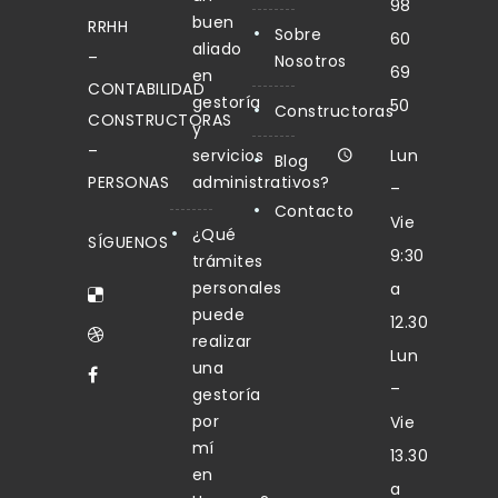
98
buen
RRHH
Sobre
60
aliado
–
Nosotros
69
en
CONTABILIDAD
gestoría
50
Constructoras
CONSTRUCTORAS
y
–
servicios
Lun
Blog
PERSONAS
administrativos?
–
Contacto
Vie
¿Qué
SÍGUENOS
9:30
trámites
personales
a
puede
12.30
realizar
Lun
una
–
gestoría
por
Vie
mí
13.30
en
a