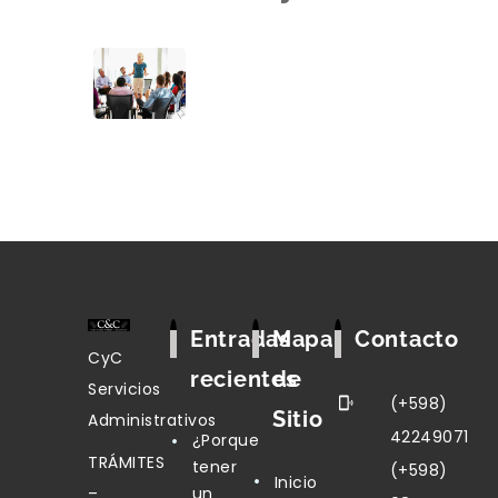
Entradas
Mapa
Contacto
CyC
recientes
de
Servicios
(+598)
Sitio
Administrativos
42249071
¿Porque
TRÁMITES
tener
(+598)
Inicio
–
un