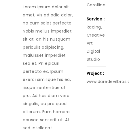
Carollina
Lorem ipsum dolor sit
amet, vis ad odio dolor,
Service :
no cum solet perfecto.
Racing,
Nobis melius imperdiet
Creative
sit at, an his nusquam
Art,
periculis adipiscing,
Digital
maluisset imperdiet
Studio
sea et. Pri epicuri
perfecto ex. Ipsum
Project :
exerci similique his ea,
www.daredevilbros
iisque sententiae at
pro. Ad has diam vero
singulis, cu pro quod
alterum. Eum homero
causae senserit ut. At
sed intellegat