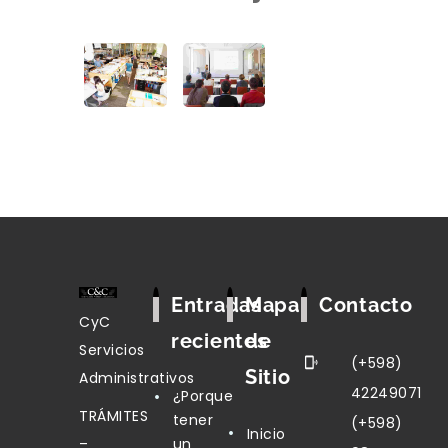
Entradas
Mapa
Contacto
CyC
recientes
de
Servicios
(+598)
Sitio
Administrativos
42249071
¿Porque
TRÁMITES
tener
(+598)
Inicio
–
un