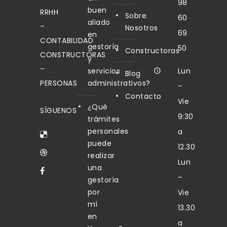
98
buen
RRHH
Sobre
60
aliado
–
Nosotros
69
en
CONTABILIDAD
gestoría
50
Constructoras
CONSTRUCTORAS
y
–
servicios
Lun
Blog
PERSONAS
administrativos?
–
Contacto
Vie
¿Qué
SÍGUENOS
9:30
trámites
personales
a
puede
12.30
realizar
Lun
una
–
gestoría
por
Vie
mí
13.30
en
a