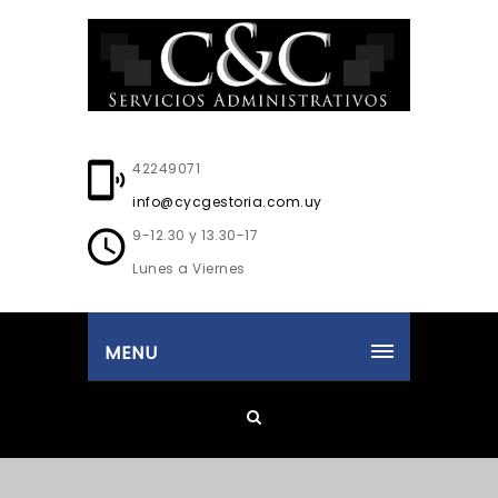
42249071
info@cycgestoria.com.uy
9-12.30 y 13.30-17
Lunes a Viernes
MENU